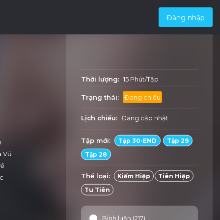
Đăng nhập
Thời lượng:
15 Phút/Tập
Trạng thái:
Đang chiếu
Lịch chiếu:
Đang cập nhật
Tập mới:
Tập 30-END
Tập 29
h
a Vũ
Tập 28
về
Thể loại:
Kiếm Hiệp
Tiên Hiệp
ợc
Tu Tiên
Bình luận (217)