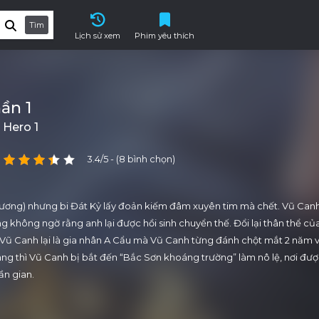
Tìm
Lịch sử xem
Phim yêu thích
ần 1
 Hero 1
3.4/5 - (8 bình chọn)
vương) nhưng bi Đát Kỷ lấy đoản kiếm đâm xuyên tim mà chết. Vũ Can
 không ngờ rằng anh lại được hồi sinh chuyển thế. Đổi lại thân thể củ
a Vũ Canh lại là gia nhân A Cẩu mà Vũ Canh từng đánh chột mắt 2 năm 
ng thì Vũ Canh bị bắt đến “Bắc Sơn khoáng trường” làm nô lệ, nơi đư
ần gian.