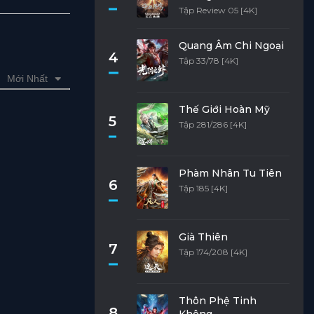
Tập Review 05 [4K]
Quang Âm Chi Ngoại
4
Tập 33/78 [4K]
Mới Nhất
Thế Giới Hoàn Mỹ
5
Tập 281/286 [4K]
Phàm Nhân Tu Tiên
6
Tập 185 [4K]
Già Thiên
7
Tập 174/208 [4K]
Thôn Phệ Tinh
8