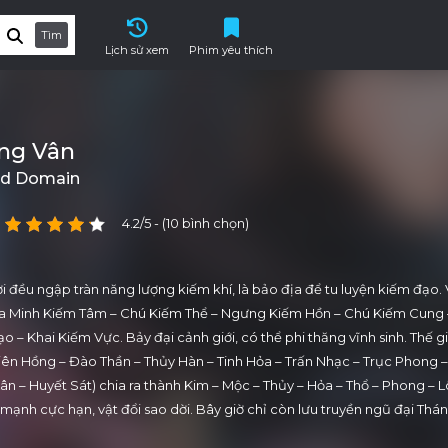
Tìm
Lịch sử xem
Phim yêu thích
ng Vân
rd Domain
4.2/5 - (10 bình chọn)
i đều ngập tràn năng lượng kiếm khí, là bảo địa để tu luyện kiếm đạo. 
 qua Minh Kiếm Tâm – Chú Kiếm Thể – Ngưng Kiếm Hồn – Chú Kiếm Cung
– Khai Kiếm Vực. Bảy đại cảnh giới, có thể phi thăng vĩnh sinh. Thế g
hiên Hồng – Đào Thần – Thủy Hàn – Tinh Hỏa – Trấn Nhạc – Trục Phong –
n – Huyết Sát) chia ra thành Kim – Mộc – Thủy – Hỏa – Thổ – Phong – Lô
mạnh cực hạn, vật đổi sao dời. Bây giờ chỉ còn lưu truyền ngũ đại Thá
tông – Đông Vực Hoa gia – Nam Vực Sở gia – Bắc thành Lạc gia – Lữ gia