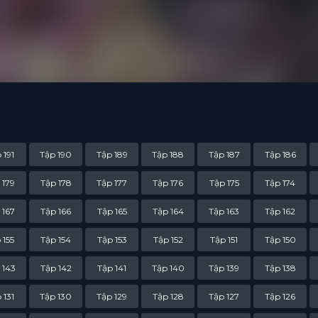
iên Hồng, xưng hùng Tây Vực. Lúc này, gia chủ Lữ gia – Lữ Thần Thông
hành một trong số ít cường giả Kiếm Thánh trên Kiếm Vực đại lục.
 191
Tập 190
Tập 189
Tập 188
Tập 187
Tập 186
 179
Tập 178
Tập 177
Tập 176
Tập 175
Tập 174
 167
Tập 166
Tập 165
Tập 164
Tập 163
Tập 162
 155
Tập 154
Tập 153
Tập 152
Tập 151
Tập 150
 143
Tập 142
Tập 141
Tập 140
Tập 139
Tập 138
 131
Tập 130
Tập 129
Tập 128
Tập 127
Tập 126