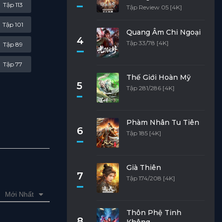
Tập 113
Tập Review 05 [4K]
Tập 101
Quang Âm Chi Ngoại
4
Tập 33/78 [4K]
Tập 89
Tập 77
Thế Giới Hoàn Mỹ
5
Tập 65
Tập 281/286 [4K]
Tập 53
Phàm Nhân Tu Tiên
Tập 41
6
Tập 185 [4K]
Tập 29
Tập 17
Già Thiên
7
Tập 174/208 [4K]
Tập 5
Mới Nhất
Thôn Phệ Tinh
8