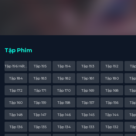
gia có được thần kiếm Th
phá Kiếm Đạo Cảnh, trở t
Tập Phim
Tập 196 Hết Phần
Tập 195
Tập 194
Tập 193
Tập 192
Tập
Tập 184
Tập 183
Tập 182
Tập 181
Tập 180
Tập
Tập 172
Tập 171
Tập 170
Tập 169
Tập 168
Tập
Tập 160
Tập 159
Tập 158
Tập 157
Tập 156
Tập
Tập 148
Tập 147
Tập 146
Tập 145
Tập 144
Tập
Tập 136
Tập 135
Tập 134
Tập 133
Tập 132
Tập