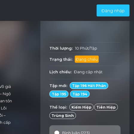
Đăng nhập
Thời lượng:
10 Phút/Tập
Trạng thái:
Đang chiếu
Lịch chiếu:
Đang cập nhật
Tập mới:
Tập 196 Hết Phần
Võ giả
 – Ngộ
Tập 195
Tập 194
ian tồn
Thể loại:
Kiếm Hiệp
Tiên Hiệp
 Lôi
i –
Trùng Sinh
nh cấp
). Lữ
Bình luận (223)