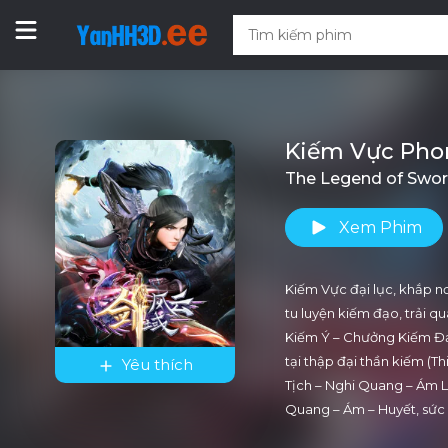
Kiếm Vực Pho
The Legend of Swo
Xem Phim
Kiếm Vực đại lục, khắp nơ
tu luyện kiếm đạo, trải
Kiếm Ý – Chưởng Kiếm Đạo 
tại thập đại thần kiếm (T
Yêu thích
Tịch – Nghi Quang – Ám Lâ
Quang – Ám – Huyết, sức 
thế lực (Trung Vực Kiếm 