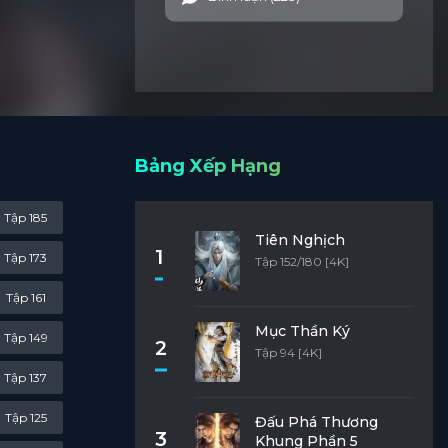
 đột
Bảng Xếp Hạng
Tập 185
Tiên Nghịch
1
Tập 173
Tập 152/180 [4K]
Tập 161
Mục Thần Ký
Tập 149
2
Tập 94 [4K]
Tập 137
Tập 125
Đấu Phá Thương
3
Khung Phần 5