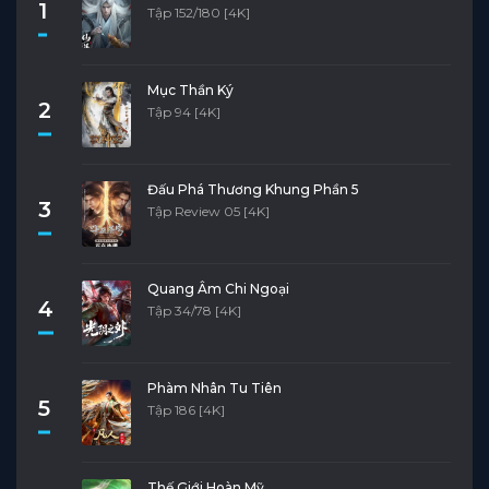
1
Tập 152/180 [4K]
Mục Thần Ký
2
Tập 94 [4K]
Đấu Phá Thương Khung Phần 5
3
Tập Review 05 [4K]
Quang Âm Chi Ngoại
4
Tập 34/78 [4K]
Phàm Nhân Tu Tiên
5
Tập 186 [4K]
Thế Giới Hoàn Mỹ