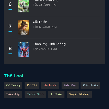
6
Tập 281/286 [4K]
Già Thiên
7
Tập 174/208 [4K]
Thôn Phệ Tinh Không
8
Tập 235/260 [4K]
Thể Loại
Cổ Trang
Đô Thị
Hài Hước
Hiện Đại
Kiếm Hiệp
Tiên Hiệp
Trùng Sinh
Tu Tiên
Xuyên Không