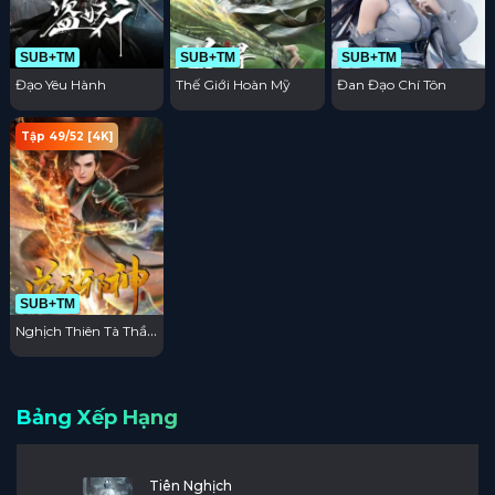
SUB+TM
SUB+TM
SUB+TM
Đạo Yêu Hành
Thế Giới Hoàn Mỹ
Đan Đạo Chí Tôn
Tập 49/52 [4K]
SUB+TM
Nghịch Thiên Tà Thần
3D
Bảng Xếp Hạng
Tiên Nghịch