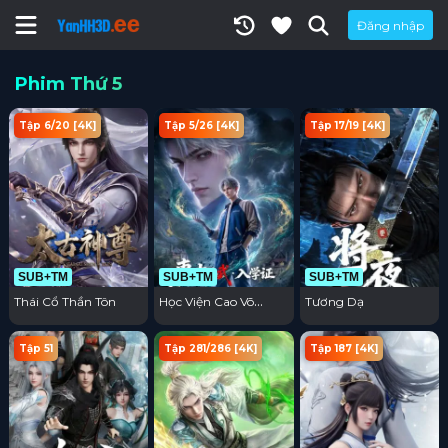
Đăng nhập
Phim Thứ 5
Tập 6/20 [4K]
Tập 5/26 [4K]
Tập 17/19 [4K]
SUB+TM
SUB+TM
SUB+TM
Thái Cổ Thần Tôn
Học Viện Cao Võ
Tương Dạ
Đông Đại
Tập 51
Tập 281/286 [4K]
Tập 187 [4K]