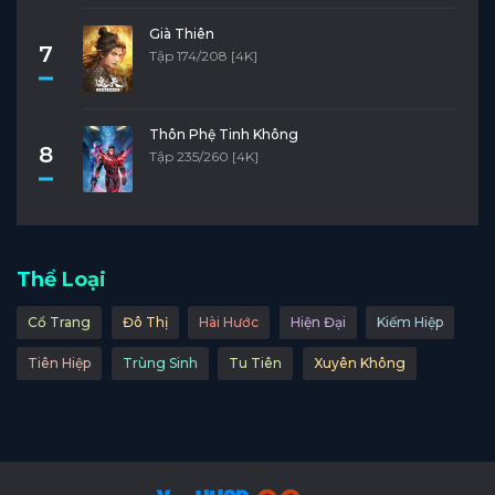
Già Thiên
7
Tập 174/208 [4K]
Thôn Phệ Tinh Không
8
Tập 235/260 [4K]
Thể Loại
Cổ Trang
Đô Thị
Hài Hước
Hiện Đại
Kiếm Hiệp
Tiên Hiệp
Trùng Sinh
Tu Tiên
Xuyên Không