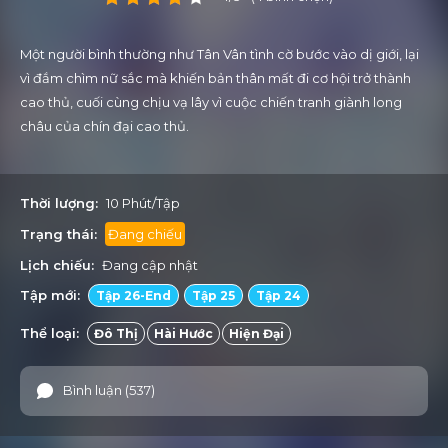
Một người bình thường như Tân Vân tình cờ bước vào dị giới, lại
vì đắm chìm nữ sắc mà khiến bản thân mất đi cơ hội trở thành
cao thủ, cuối cùng chịu vạ lây vì cuộc chiến tranh giành long
châu của chín đại cao thủ.
Thời lượng:
10 Phút/Tập
Trạng thái:
Đang chiếu
Lịch chiếu:
Đang cập nhật
Tập mới:
Tập 26-End
Tập 25
Tập 24
Thể loại:
Đô Thị
Hài Hước
Hiện Đại
Bình luận (537)