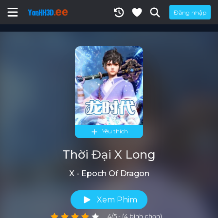
Đăng nhập
Yêu thích
Thời Đại X Long
X - Epoch Of Dragon
Xem Phim
4/5 - (4 bình chọn)