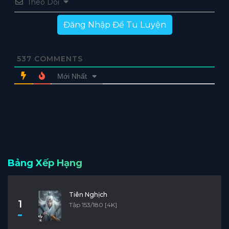
Theo Dõi
Đăng Nhập Để Tu Luyện
537
COMMENTS
Mới Nhất
Bảng Xếp Hạng
Tiên Nghịch
1
Tập 153/180 [4K]