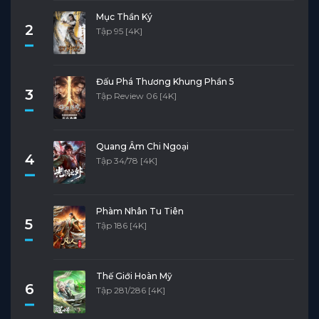
Mục Thần Ký
2
Tập 95 [4K]
Đấu Phá Thương Khung Phần 5
3
Tập Review 06 [4K]
Quang Âm Chi Ngoại
4
Tập 34/78 [4K]
Phàm Nhân Tu Tiên
5
Tập 186 [4K]
Thế Giới Hoàn Mỹ
6
Tập 281/286 [4K]