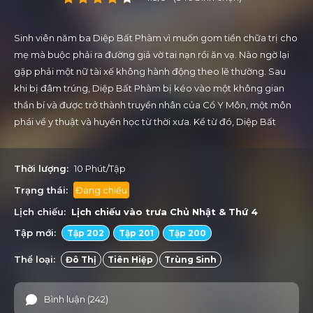
Sinh viên năm ba Diệp Bất Phàm vì muốn gom tiền chữa trị cho
mẹ mà buộc phải ra đường giả vờ tai nạn rồi ăn vạ. Nào ngờ lại
gặp phải một nữ tài xế không hành động theo lẽ thường. Sau
khi bị đâm trúng, Diệp Bất Phàm bị kéo vào một không gian
thần bí và được trở thành truyền nhân của Cổ Y Môn, một môn
phái về y thuật và huyền học từ thời xưa. Kể từ đó, Diệp Bất
Phàm không chỉ có y thuật siêu phàm, mà còn tu luyện công
pháp, được vô số cô nàng xinh đẹp theo đuổi.
Thời lượng:
10 Phút/Tập
Trạng thái:
Đang chiếu
Lịch chiếu:
Lịch chiếu vào trưa
Chủ Nhật
&
Thứ 4
Tập mới:
Tập 202
Tập 201
Tập 200
Thể loại:
Đô Thị
Tiên Hiệp
Trùng Sinh
Bình luận (242)