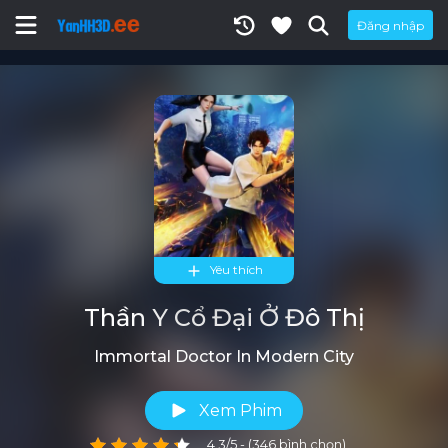
Đăng nhập
Yêu thích
Thần Y Cổ Đại Ở Đô Thị
Immortal Doctor In Modern City
Xem Phim
4.3/5 - (346 bình chọn)