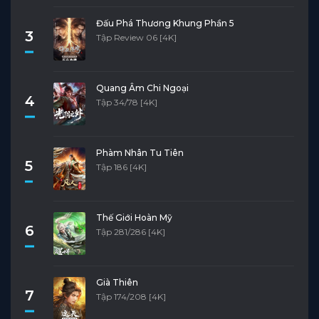
Đấu Phá Thương Khung Phần 5
3
Tập Review 06 [4K]
Quang Âm Chi Ngoại
4
Tập 34/78 [4K]
Phàm Nhân Tu Tiên
5
Tập 186 [4K]
Thế Giới Hoàn Mỹ
6
Tập 281/286 [4K]
Già Thiên
7
Tập 174/208 [4K]