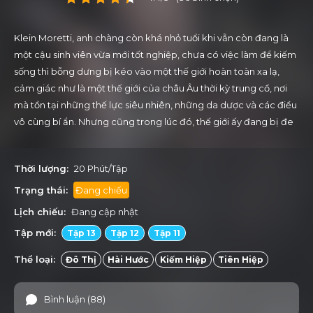
Klein Moretti, anh chàng còn khá nhỏ tuổi khi vẫn còn đang là
một cậu sinh viên vừa mới tốt nghiệp, chưa có việc làm để kiếm
sống thì bỗng dưng bị kéo vào một thế giới hoàn toàn xa lạ,
cảm giác như là một thế giới của châu Âu thời kỳ trung cổ, nơi
mà tồn tại những thế lực siêu nhiên, những da dược và các điều
vô cùng bí ẩn. Nhưng cũng trong lúc đó, thế giới ấy đang bị đe
dọa bởi những âm mưu, Klien đã lấy danh nghĩa là kẻ khờ để
thành lập hội Tarot, tạo nên thế lực chống lại những kẻ mưu đồ
Thời lượng:
20 Phút/Tập
thế giới.
Trạng thái:
Đang chiếu
Lịch chiếu:
Đang cập nhật
Tập mới:
Tập 13
Tập 12
Tập 11
Thể loại:
Đô Thị
Hài Hước
Kiếm Hiệp
Tiên Hiệp
Bình luận (88)