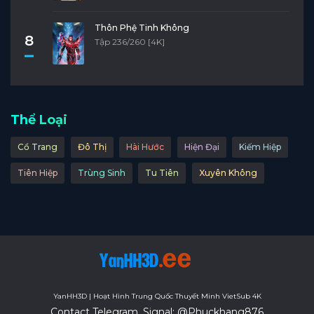
Thôn Phệ Tinh Không
8
Tập 236/260 [4K]
Thể Loại
Cổ Trang
Đô Thị
Hài Hước
Hiện Đại
Kiếm Hiệp
Tiên Hiệp
Trùng Sinh
Tu Tiên
Xuyên Không
YanHH3D | Hoạt Hình Trung Quốc Thuyết Minh VietSub 4K
Contact Telegram, Signal: @Phuckhang876