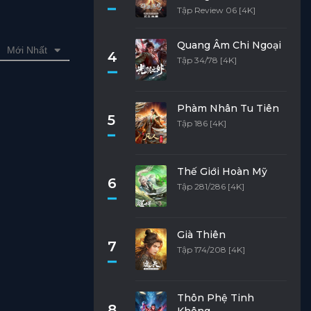
Tập Review 06 [4K]
Quang Âm Chi Ngoại
Mới Nhất
4
Tập 34/78 [4K]
Phàm Nhân Tu Tiên
5
Tập 186 [4K]
Thế Giới Hoàn Mỹ
6
Tập 281/286 [4K]
Già Thiên
7
Tập 174/208 [4K]
Thôn Phệ Tinh
8