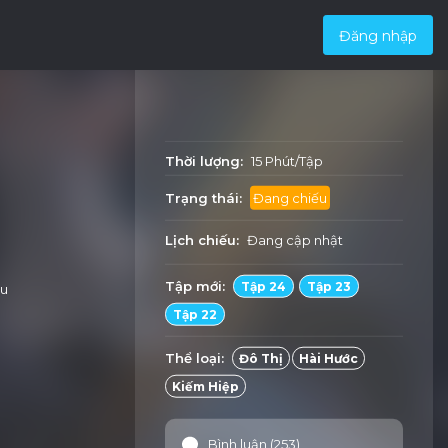
Đăng nhập
Thời lượng:
15 Phút/Tập
Trạng thái:
Đang chiếu
Lịch chiếu:
Đang cập nhật
Tập mới:
Tập 24
Tập 23
êu
Tập 22
Thể loại:
Đô Thị
Hài Hước
Kiếm Hiệp
Bình luận (253)