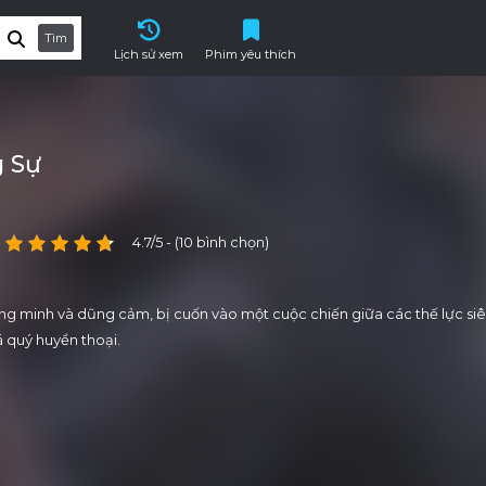
Tìm
Lịch sử xem
Phim yêu thích
 Sự
4.7/5 - (10 bình chọn)
g minh và dũng cảm, bị cuốn vào một cuộc chiến giữa các thế lực si
á quý huyền thoại.