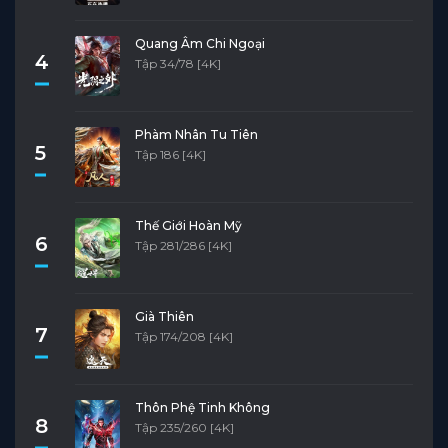
Quang Âm Chi Ngoại
4
Tập 34/78 [4K]
Phàm Nhân Tu Tiên
5
Tập 186 [4K]
Thế Giới Hoàn Mỹ
6
Tập 281/286 [4K]
Già Thiên
7
Tập 174/208 [4K]
Thôn Phệ Tinh Không
8
Tập 235/260 [4K]