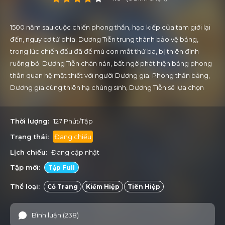
1500 năm sau cuộc chiến phong thần, hạo kiếp của tam giới lại
đến, nguy cơ tứ phía. Dương Tiễn trung thành bảo vệ bảng,
trong lúc chiến đấu đã để mù con mắt thứ ba, bị thiên đình
ruồng bỏ. Dương Tiễn chán nản, bất ngờ phát hiện bảng phong
thần quan hệ mật thiết với người Dương gia. Phong thần bảng,
Dương gia cùng thiên hạ chúng sinh, Dương Tiễn sẽ lựa chọn
thế nào?
Thời lượng:
127 Phút/Tập
Trạng thái:
Đang chiếu
Lịch chiếu:
Đang cập nhật
Tập mới:
Tập Full
Thể loại:
Cổ Trang
Kiếm Hiệp
Tiên Hiệp
Bình luận (238)