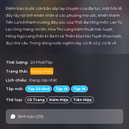
Điềm báo trước cơn bão sắp lay chuyển của đại lục, một hôn lễ
đầy rẫy nội tình khiến nhân sĩ các phương mơ ước, khiến thành
Tiên La trở thành trường đấu sức của Thất đại tông môn. Lan Tư
Lạc lòng mang chí lớn, Hoa Thứ Lang kiếm thuật trác tuyệt,
Hồng Ngũ Lang thần bí đa trí và Thiên Địa Hữu Tuyết thừa nước
đục thả câu. Trong dòng nước ngầm này, có lẽ cố ý, có lẽ vô
tình, nhân duyên tế hội, tề tụ Tiên La, cùng nhau dấy lên cơn
sống thần đánh vào đại lục Phong Chi.
Thời lượng:
20 Phút/Tập
Trạng thái:
Đang chiếu
Lịch chiếu:
Đang cập nhật
Tập mới:
Tập 20-End
Tập 19
Tập 18
Thể loại:
Cổ Trang
Kiếm Hiệp
Tiên Hiệp
Bình luận (215)