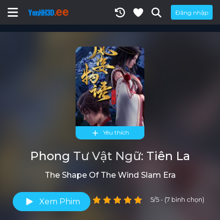
Đăng nhập
Yêu thích
Phong Tư Vật Ngữ: Tiên La
The Shape Of The Wind Slam Era
5/5 - (7 bình chọn)
Xem Phim