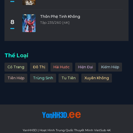
Thôn Phệ Tinh Không
8
Tập 235/260 [4K]
Thể Loại
Cổ Trang
Đô Thị
Hài Hước
Hiện Đại
Kiếm Hiệp
Tiên Hiệp
Trùng Sinh
Tu Tiên
Xuyên Không
YanHH3D | Hoạt Hình Trung Quốc Thuyết Minh VietSub 4K