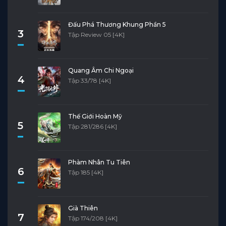
Đấu Phá Thương Khung Phần 5
3
Tập Review 05 [4K]
Quang Âm Chi Ngoại
4
Tập 33/78 [4K]
Thế Giới Hoàn Mỹ
5
Tập 281/286 [4K]
Phàm Nhân Tu Tiên
6
Tập 185 [4K]
Già Thiên
7
Tập 174/208 [4K]