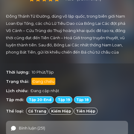
Đông Thánh Tử Đường, dùng võ lập quốc, trong biên giới Nam
Loan Đại Tống, các chủ Lữ Tiêu Dao của Bồng Lai Các đột phá
Võ Cảnh – Cửu Trùng do Thuỷ hoàng khai quốc đế tạo ra, đồng
thời cũng đạt đến Tiên Cảnh – Hoá Giới trong truyền thuyết, vũ
luyện thành tiên. Sau đó, Bồng Lai Các nhất thống Nam Loan,
phong Bát Tiên, gửi lời khiêu chiến đến Bá chủ tứ châu của
Đông Thánh Tử Đường, cướp lấy Bá chủ tứ châu.
Thời lượng:
10 Phút/Tập
Trạng thái:
Đang chiếu
Lịch chiếu:
Đang cập nhật
Tập mới:
Tập 20-End
Tập 19
Tập 18
Thể loại:
Cổ Trang
Kiếm Hiệp
Tiên Hiệp
Bình luận (251)