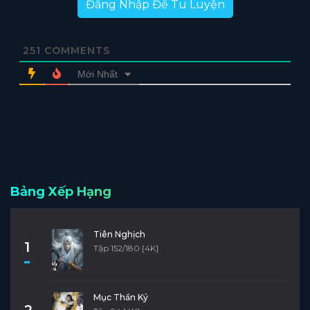
Đăng Nhập Để Tu Luyện
251
COMMENTS
Mới Nhất
Bảng Xếp Hạng
Tiên Nghịch
1
Tập 152/180 [4K]
Mục Thần Ký
2