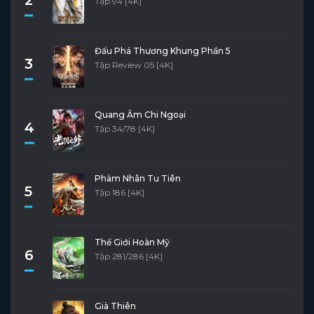
Tập 94 [4K]
Đấu Phá Thương Khung Phần 5
3
Tập Review 05 [4K]
Quang Âm Chi Ngoại
4
Tập 34/78 [4K]
Phàm Nhân Tu Tiên
5
Tập 186 [4K]
Thế Giới Hoàn Mỹ
6
Tập 281/286 [4K]
Già Thiên