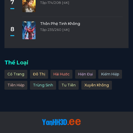
7
Tập 174/208 [4K]
Thôn Phệ Tinh Không
8
Tập 235/260 [4K]
Thể Loại
Cổ Trang
Đô Thị
Hài Hước
Hiện Đại
Kiếm Hiệp
Tiên Hiệp
Trùng Sinh
Tu Tiên
Xuyên Không