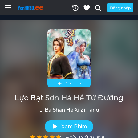
Đăng nhập
Yêu thích
Lực Bạt Sơn Hà Hề Tử Đường
Li Ba Shan He Xi Zi Tang
Xem Phim
4.8/5 - (5 bình chọn)