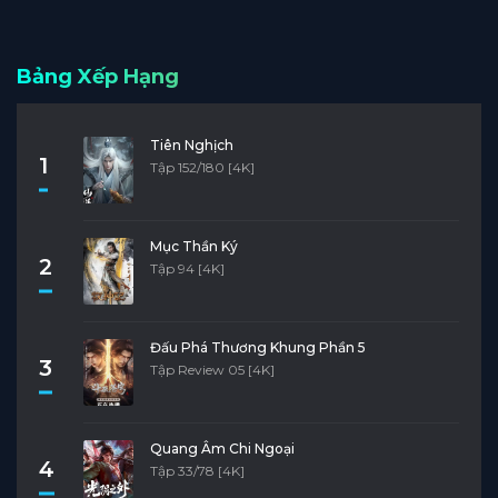
Bảng Xếp Hạng
Tiên Nghịch
1
Tập 152/180 [4K]
Mục Thần Ký
2
Tập 94 [4K]
Đấu Phá Thương Khung Phần 5
3
Tập Review 05 [4K]
Quang Âm Chi Ngoại
4
Tập 33/78 [4K]