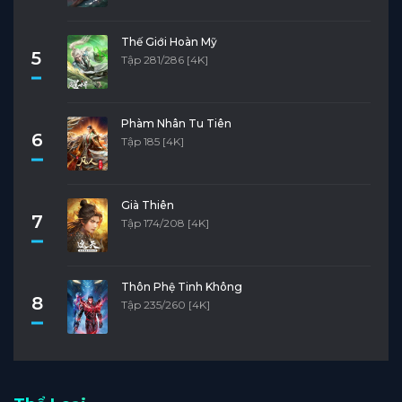
Thế Giới Hoàn Mỹ
5
Tập 281/286 [4K]
Phàm Nhân Tu Tiên
6
Tập 185 [4K]
Già Thiên
7
Tập 174/208 [4K]
Thôn Phệ Tinh Không
8
Tập 235/260 [4K]