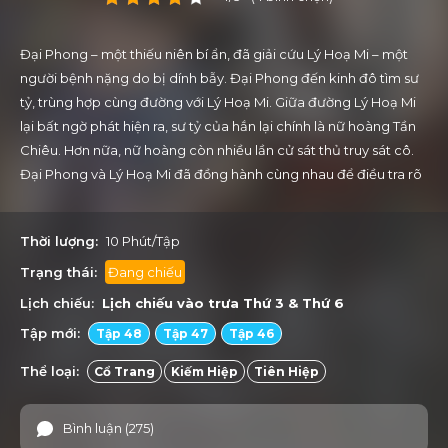
Đại Phong – một thiếu niên bí ẩn, đã giải cứu Lý Hoạ Mi – một
người bệnh nặng do bị dính bẫy. Đại Phong đến kinh đô tìm sư
tỷ, trùng hợp cùng đường với Lý Hoạ Mi. Giữa đường Lý Hoạ Mi
lại bất ngờ phát hiện ra, sư tỷ của hắn lại chính là nữ hoàng Tần
Chiêu. Hơn nữa, nữ hoàng còn nhiều lần cử sát thủ truy sát cô.
Đại Phong và Lý Hoạ Mi đã đồng hành cùng nhau để điều tra rõ
nguyên do. Giang hồ đấu đá tứ phương, tranh đấu trong triều
còn khủng khiếp hơn. Hai người bất giác bị cuốn vào một âm
Thời lượng:
10 Phút/Tập
mưu ảo tung chảo, không thể đoán trước được của thế lực thù
địch. Cùng xem họ sẽ từng bước phá giải các âm mưu đó như
Trạng thái:
Đang chiếu
thế nào nhé!
Lịch chiếu:
Lịch chiếu vào trưa
Thứ 3
&
Thứ 6
Tập mới:
Tập 48
Tập 47
Tập 46
Thể loại:
Cổ Trang
Kiếm Hiệp
Tiên Hiệp
Bình luận (275)