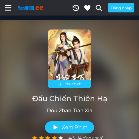
Đăng nhập
Yêu thích
Đấu Chiến Thiên Hạ
Dou Zhan Tian Xia
Xem Phim
4/5 - (4 bình chọn)