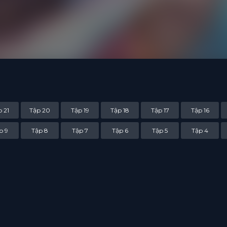
hiểu lầm hơn. Đến cuối cùng thì nhờ vào thần kiếm Mãn Thiên Tinh nên 
ủ mưu Cung Thiên Ảnh để minh oan cho mình, tiếp tục cuộc hành trình
Đốc Hồng Hoa tại Côn Luân.
 21
Tập 20
Tập 19
Tập 18
Tập 17
Tập 16
p 9
Tập 8
Tập 7
Tập 6
Tập 5
Tập 4