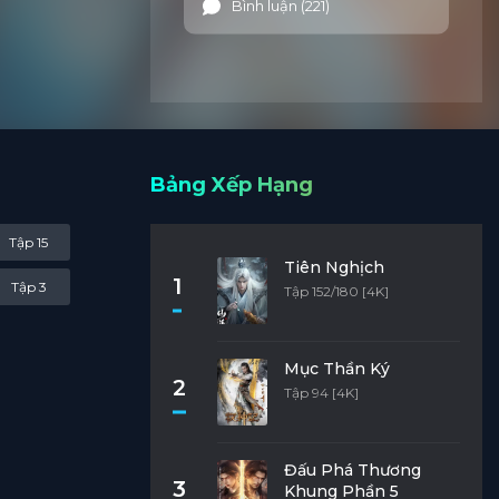
Bình luận (221)
mới có
 trả
Bảng Xếp Hạng
Tập 15
Tiên Nghịch
1
Tập 3
Tập 152/180 [4K]
Mục Thần Ký
2
Tập 94 [4K]
Đấu Phá Thương
3
Khung Phần 5