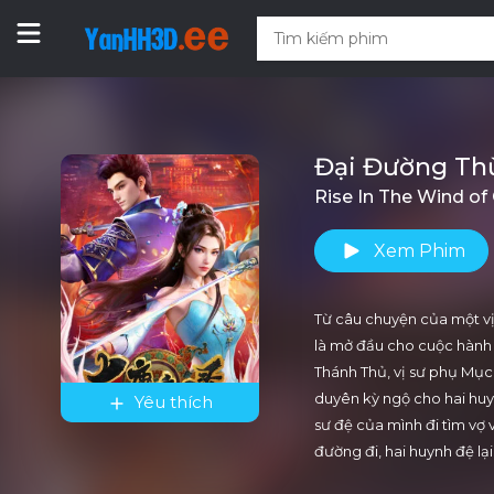
Đại Đường Th
Rise In The Wind of
Xem Phim
Từ câu chuyện của một v
là mở đầu cho cuộc hành 
Thánh Thủ, vị sư phụ Mục 
duyên kỳ ngộ cho hai huy
Yêu thích
sư đệ của mình đi tìm vợ
đường đi, hai huynh đệ lạ
khác ùa vào bao vây và đ