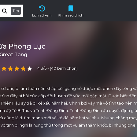
Tìm
Lịch sử xem
Phim yêu thích
ừa Phong Lục
 Great Tang
4.3/5 - (40 bình chọn)
ị sư phụ bị ám toán nên khắp cõi giang hồ được một phen dậy sóng v
trình đầy bi hài của cặp đôi huynh đệ vừa mới gặp mặt. Được biết đến
Thiên Hậu ấy đã bị kẻ xấu hãm hại. Chính bởi vậy mà vô tình tạo nên m
nh đệ Tổ Bi Thu và Trịnh Đông Đình. Trịnh Đông Đình đã quyết định gi
 và cũng là đi tìm manh mối về kẻ đã hãm hại sư phụ. Nhưng chẳng may
i vô tình bị nghi là hung thủ trong một vụ ám thảm khốc, bị những phe
uổi đánh. Hai huynh đệ cố gắng để minh oan nhưng chẳng hiểu sao kh