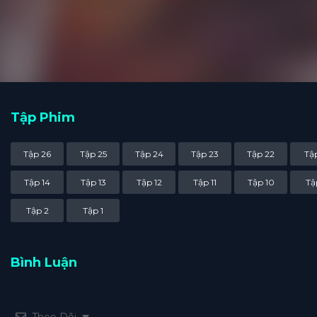
minh oan thì lại càng bị 
thể đánh bại được bọn ch
thù cho sư phụ, tìm đến 
Tập Phim
Tập 26
Tập 25
Tập 24
Tập 23
Tập 22
Tập
Tập 14
Tập 13
Tập 12
Tập 11
Tập 10
Tậ
Tập 2
Tập 1
Bình Luận