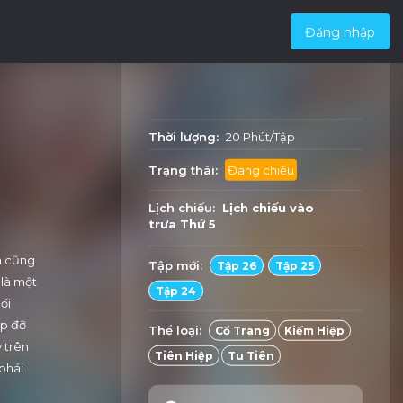
Đăng nhập
Thời lượng:
20 Phút/Tập
Trạng thái:
Đang chiếu
Lịch chiếu:
Lịch chiếu vào
trưa
Thứ 5
à cũng
Tập mới:
Tập 26
Tập 25
 là một
Tập 24
ối
úp đỡ
Thể loại:
Cổ Trang
Kiếm Hiệp
 trên
Tiên Hiệp
Tu Tiên
 phái
i càng