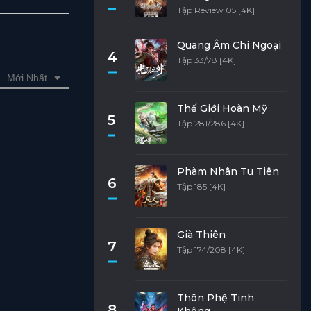
Tập Review 05 [4K]
Quang Âm Chi Ngoại
4
Tập 33/78 [4K]
Mới Nhất
Thế Giới Hoàn Mỹ
5
Tập 281/286 [4K]
Phàm Nhân Tu Tiên
6
Tập 185 [4K]
Già Thiên
7
Tập 174/208 [4K]
Thôn Phệ Tinh
8